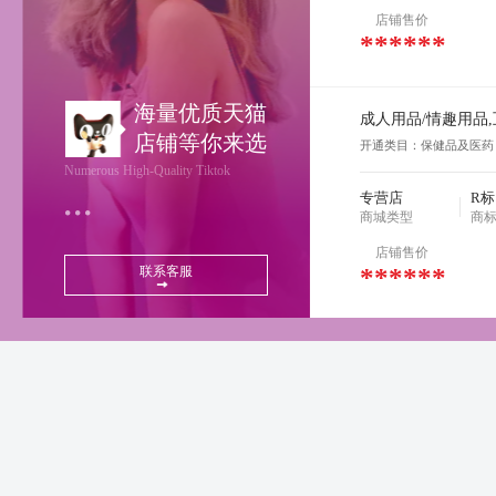
店铺售价
******
海量优质天猫
店铺等你来选
开通类目：保健品及医药
Numerous High-Quality Tiktok
专营店
R标
商城类型
商
店铺售价
******
联系客服