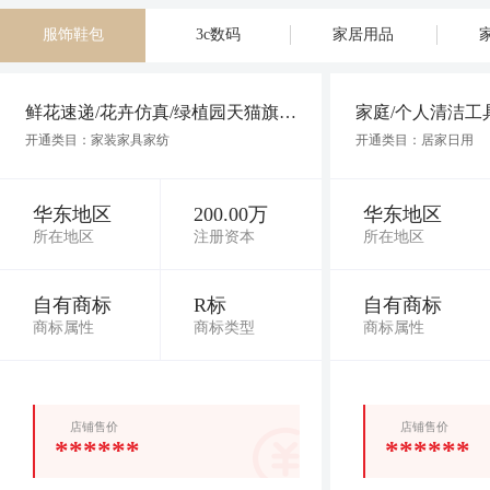
服饰鞋包
3c数码
家居用品
鲜花速递/花卉仿真/绿植园天猫旗舰店_天猫商城转让_交易_价格鲜花速递旗舰店，自有
开通类目：家装家具家纺
开通类目：居家日用
华东地区
200.00万
华东地区
所在地区
注册资本
所在地区
自有商标
R标
自有商标
商标属性
商标类型
商标属性
店铺售价
店铺售价
******
******