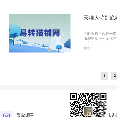
天猫入驻到底
入驻天猫平台有一定
激烈的竞争和变化的
猫入驻有流量优势...
标签：
1
2
资金保障
法务