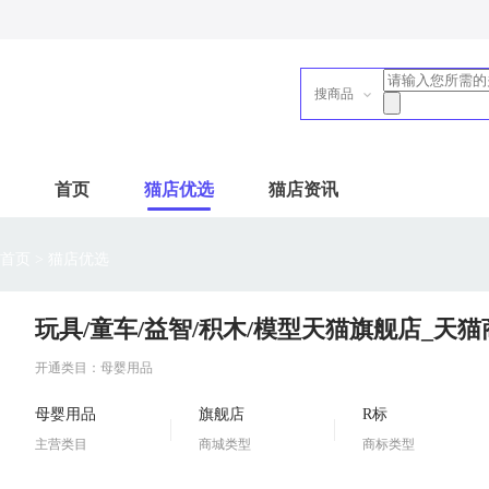
搜商品
首页
猫店优选
猫店资讯
首页
>
猫店优选
玩具/童车/益智/积木/模型天猫旗舰店_天
开通类目：母婴用品
母婴用品
旗舰店
R标
主营类目
商城类型
商标类型