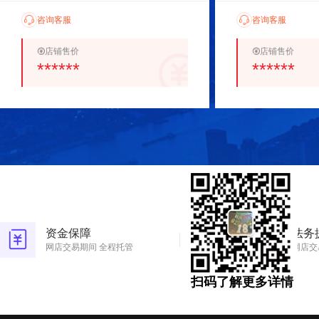
咨询客服
咨询客服
店铺售价
店铺售价
******
******
资金保障
法务
网店交易期间 全程托管
网店交
扫码了解更多详情